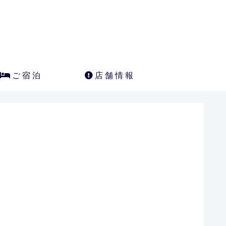
ご 宿 泊
店 舗 情 報