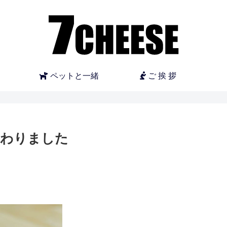
ー
ペットと一緒
ご 挨 拶
加わりました